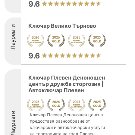
9.6
Ключар Велико Търново
Лауреати
9.6
Ключар Плевен Денонощен
център дружба сторгозия |
Автоключар Плевен
Лауреати
Ключар Плевен Денонощен център
предоставя разнообразие от
ключарски и автоключарски услуги
на територията на град Плевен.