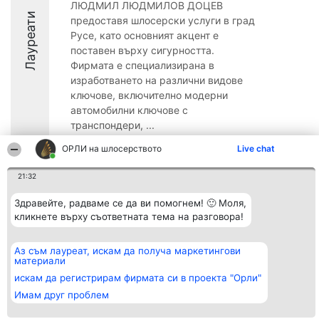
ЛЮДМИЛ ЛЮДМИЛОВ ДОЦЕВ
Лауреати
предоставя шлосерски услуги в град
Русе, като основният акцент е
поставен върху сигурността.
Фирмата е специализирана в
изработването на различни видове
ключове, включително модерни
автомобилни ключове с
транспондери, ...
8.5
ОРЛИ на шлосерството
Live chat
21:32
Организатор на
Класация
Контакти
Здравейте, радваме се да ви помогнем! 🙂 Моля,
класиране
Победители
Контакти
кликнете върху съответната тема на разговора!
Beautiful Company S.R.L.
Списък на
BulevardulAleea Timișul De
всички
Sus Nr. 2, Bl. A30, Sc. A, Et.
победители
Аз съм лауреат, искам да получа маркетингови
4, Ap. 13
Правила
материали
București 53-238
Статут/Устав
CUI 36737675
искам да регистрирам фирмата си в проекта "Орли"
Политика за
поверителност
Имам друг проблем