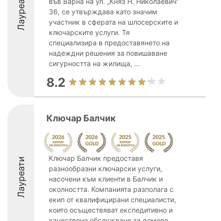
Лауреати
във Варна на ул. „Княз Н. Николаевич“
36, се утвърждава като значим
участник в сферата на шлосерските и
ключарските услуги. Тя
специализира в предоставянето на
надеждни решения за повишаване
сигурността на жилища, ...
8.2
Ключар Балчик
Ключар Балчик предоставя
Лауреати
разнообразни ключарски услуги,
насочени към клиенти в Балчик и
околността. Компанията разполага с
екип от квалифицирани специалисти,
които осъществяват експедитивно и
качествено обслужване за домове,