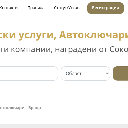
Контакти
Правила
Статут/Устав
Регистрация
ки услуги, Автоключари
уги компании, наградени от Соко
втоключари - Враца