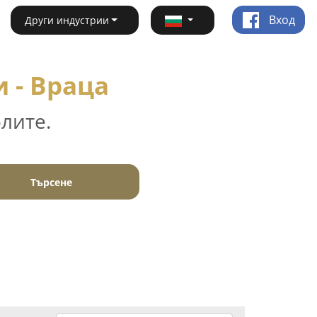
Вход
Други индустрии
 - Враца
лите.
Търсене