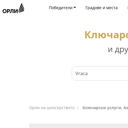
Победители
Градове и места
Ключарс
и др
Орли на шлосерството
Ключарски услуги, А