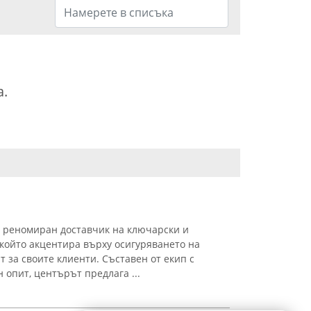
а.
 реномиран доставчик на ключарски и
 който акцентира върху осигуряването на
 за своите клиенти. Съставен от екип с
опит, центърът предлага ...