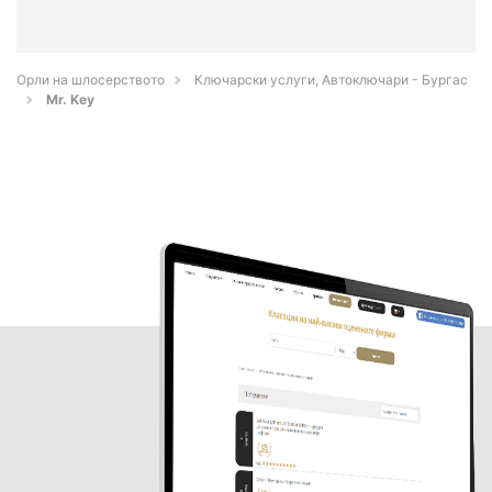
Орли на шлосерството
Ключарски услуги, Автоключари - Бургас
Mr. Key