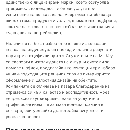
единствено с лицензирани марки, което осигурява
прецизност, надеждност и бързи услуги при
изпълнение на всяка задача. Асортиментът обхваща
широка гама продукти и услуги, внимателно подбрани,
така че да отговарят на разнообразните изисквания и
очаквания на потребителите.
Наличието на богат избор от ключове и аксесоари
позволява индивидуален подход и отлични резултати
дори при специфични нужди. Служителите на Mr. Key
са експерти в изграждането на сигурни системи за
домове и офиси, предлагайки консултации при избора
на най-подходящите решения спрямо интериорното
оформление и цялостния дизайн на обектите.
Компанията се отличава на пазара благодарение на
стремежа си към качество и експедитивност. Чрез
непрекъснато усъвършенстване на услугите и
професионализъм, тя запазва водеща позиция в
сектора, осигурявайки дълготрайна сигурност и
удовлетвореност.