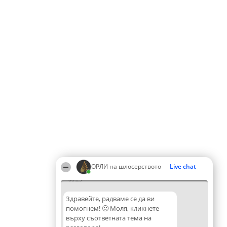
ОРЛИ на шлосерството
Live chat
08:25
Здравейте, радваме се да ви
помогнем! 🙂 Моля, кликнете
върху съответната тема на