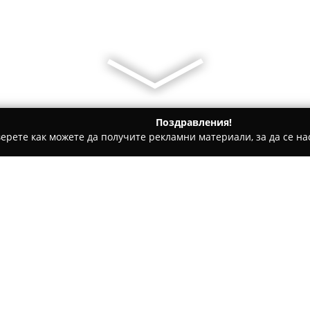
Поздравления!
ерете как можете да получите рекламни материали, за да се нас
оключари - Бургас
Ключар - Автоключар Бургас 24 часа - 
са - Сарафово -
Относно компанията:
Ключар - Автоключар Бургас
ключарски и автоключарски ус
кварталите Сарафово и Помор