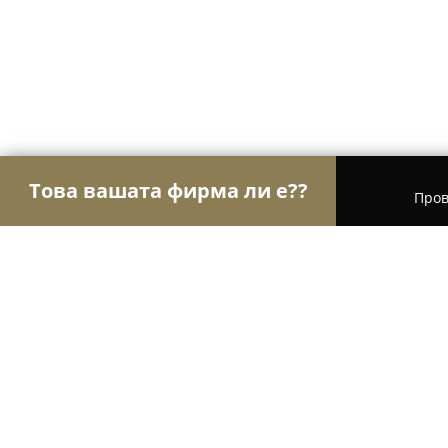
Това вашата фирма ли е??
Пров
Орли на шлосерството
Ключарски услуги, Авт
Ключар - Автоключар Бургас 24 ча
Поморие