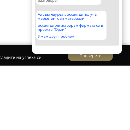
разговора!
Аз съм лауреат, искам да получа
маркетингови материали
искам да регистрирам фирмата си в
проекта "Орли"
Имам друг проблем
Проверете
ладите на успеха си.
Сарафово - Поморие
 24 часа
предоставя професионални
луги на територията на Бургас, както и в
ие. С натрупан опит през годините, фирмата е