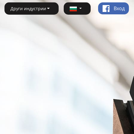
Вход
Други индустрии