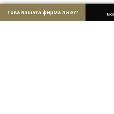
Това вашата фирма ли е??
Пров
Орли на шлосерството
Ключарски услуги, Ав
Ключар - Сточна гара
9.4
(90)
София, бул. „Сливница 291
Покажи телефонния номер