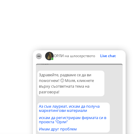
ОРЛИ на шлосерството
Live chat
10:24
Здравейте, радваме се да ви
помогнем! 🙂 Моля, кликнете
върху съответната тема на
разговора!
Аз съм лауреат, искам да получа
маркетингови материали
искам да регистрирам фирмата си в
проекта "Орли"
Имам друг проблем