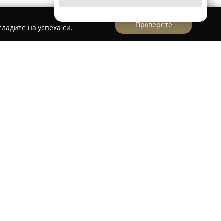
Проверете
ладите на успеха си.
 в София,
Ключар - Сточна гара
се
иалист в областта на шлосерските услуги,
година. Компанията се характеризира с бърза
к професионализъм при разрешаване на
ключващи системи.
 денонощно аварийно отключване на домове и
лиране на ключове, както и програмиране на
низацията извършва монтаж и подмяна на
телно високосигурни решения от марките