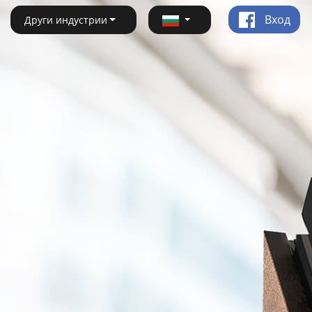
Вход
Други индустрии