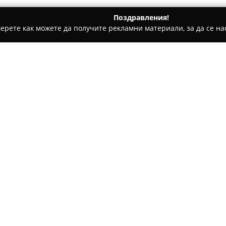
Поздравления!
ерете как можете да получите рекламни материали, за да се нас
тоключари - София
Ключар - Сточна гара
Относно компанията:
На адрес бул. „Сливница“ 291
позиционира като водещ спец
действащ на пазара от 1998 
реакция, коректност и висо
разнообразни проблеми с за
Сред предлаганите услуги са
автомобили, изработка и дуб
чипирани автоключове. Орга
всички видове брави, включи