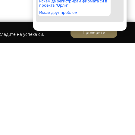
искам да регистрирам фирмата си в
проекта "Орли"
Имам друг проблем
Проверете
ладите на успеха си.
а компания в областта на шлосерските услуги
рока гама от решения за сигурност на домове,
С натрупан дългогодишен опит в сферата,
фесионална и надеждна поддръжка при
 и потребности.
работка на разнообразни видове ключове,