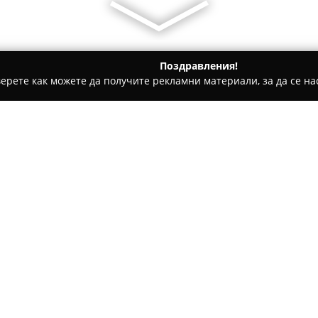
Поздравления!
ерете как можете да получите рекламни материали, за да се нас
тоключари - София
Ключар и автоключар "ЛОКСМИТ"
"
Относно компанията:
Локсмит
представлява водещ
в България, предоставяща ши
офиси и превозни средства. 
дружеството обезпечава про
всякакви ключарски ситуации
Сред ключовите услуги са из