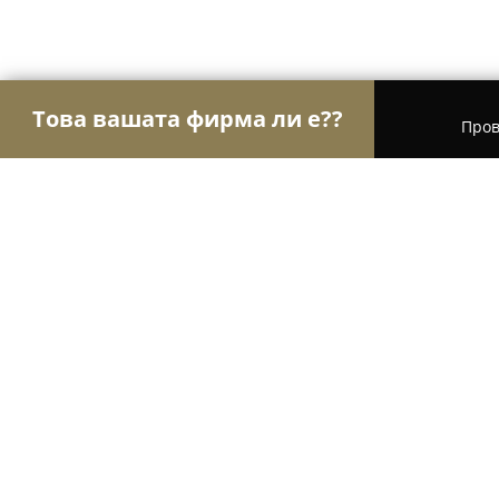
Това вашата фирма ли е??
Пров
Орли на шлосерството
Ключарски услуги, Ав
Ключар и автоключар "ЛОКСМИТ
8.1
(9)
София, ул. „Цветна градина“ 27