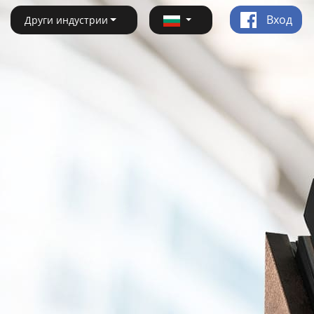
Вход
Други индустрии