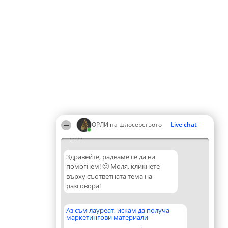
ОРЛИ на шлосерството
Live chat
19:08
Здравейте, радваме се да ви
помогнем! 🙂 Моля, кликнете
върху съответната тема на
разговора!
Аз съм лауреат, искам да получа
маркетингови материали