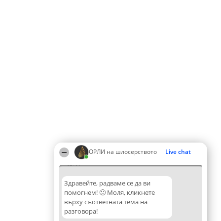
ОРЛИ на шлосерството
Live chat
10:35
Здравейте, радваме се да ви
помогнем! 🙂 Моля, кликнете
върху съответната тема на
разговора!