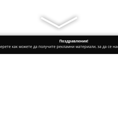
Поздравления!
ерете как можете да получите рекламни материали, за да се нас
тоключари - Варна
Автоключар във Възраждане 3 | Topklu
opkluchari.com
Относно компанията:
Автоключарското ателие на
T
Освободител“ 122 в район Въз
водеща локация в сферата на
сигурност. Като част от голя