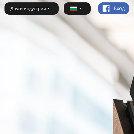
Вход
Други индустрии