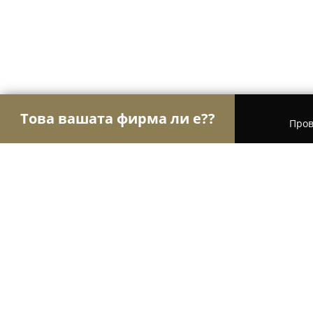
Това вашата фирма ли е??
Пров
Орли на шлосерството
Ключарски услуги, Ав
Автоключар във Възраждане 3 | T