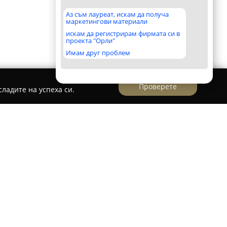
Аз съм лауреат, искам да получа
маркетингови материали
искам да регистрирам фирмата си в
проекта "Орли"
Имам друг проблем
Проверете
ладите на успеха си.
chari.com
opkluchari.com
, разположено на булевард „Цар
раждане III във Варна, се утвърждава като
 шлосерските и автомобилните услуги по
ма верига ключарски ателиета, обектът