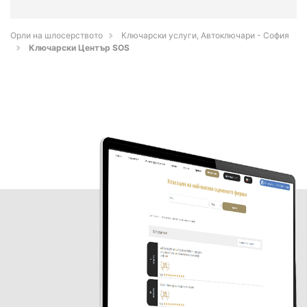
Орли на шлосерството
Ключарски услуги, Автоключари - София
Ключарски Център SOS