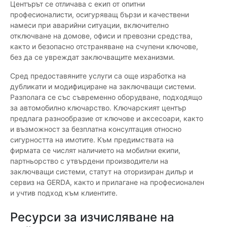
Центърът се отличава с екип от опитни
професионалисти, осигуряващ бързи и качествени
намеси при аварийни ситуации, включително
отключване на домове, офиси и превозни средства,
както и безопасно отстраняване на счупени ключове,
без да се увреждат заключващите механизми.
Сред предоставяните услуги са още изработка на
дубликати и модифициране на заключващи системи.
Разполага се със съвременно оборудване, подходящо
за автомобилно ключарство. Ключарският център
предлага разнообразие от ключове и аксесоари, както
и възможност за безплатна консултация относно
сигурността на имотите. Към предимствата на
фирмата се числят наличието на мобилни екипи,
партньорство с утвърдени производители на
заключващи системи, статут на оторизиран дилър и
сервиз на GERDA, както и прилагане на професионален
и учтив подход към клиентите.
Ресурси за изчисляване на