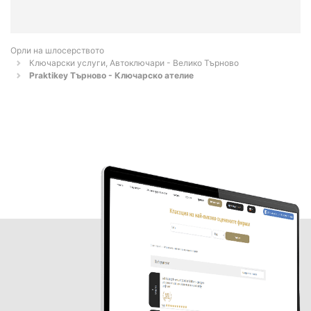
Орли на шлосерството
Ключарски услуги, Автоключари - Велико Търново
Praktikey Търново - Ключарско ателие